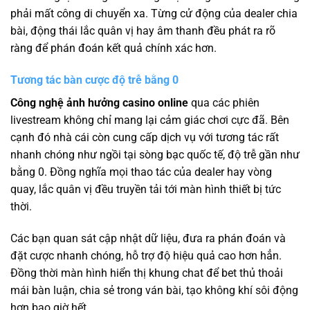
phải mất công di chuyển xa. Từng cử động của dealer chia
bài, động thái lắc quân vị hay âm thanh đều phát ra rõ
ràng để phán đoán kết quả chính xác hơn.
Tương tác bàn cược độ trễ bằng 0
Công nghệ ảnh hưởng casino online
qua các phiên
livestream không chỉ mang lại cảm giác chơi cực đã. Bên
cạnh đó nhà cái còn cung cấp dịch vụ với tương tác rất
nhanh chóng như ngồi tại sòng bạc quốc tế, độ trễ gần như
bằng 0. Đồng nghĩa mọi thao tác của dealer hay vòng
quay, lắc quân vị đều truyền tải tới màn hình thiết bị tức
thời.
Các bạn quan sát cập nhật dữ liệu, đưa ra phán đoán và
đặt cược nhanh chóng, hỗ trợ độ hiệu quả cao hơn hẳn.
Đồng thời màn hình hiển thị khung chat để bet thủ thoải
mái bàn luận, chia sẻ trong ván bài, tạo không khí sôi động
hơn bao giờ hết.