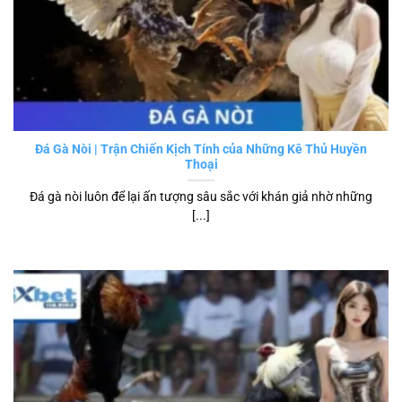
Đá Gà Nòi | Trận Chiến Kịch Tính của Những Kê Thủ Huyền
Thoại
Đá gà nòi luôn để lại ấn tượng sâu sắc với khán giả nhờ những
[...]