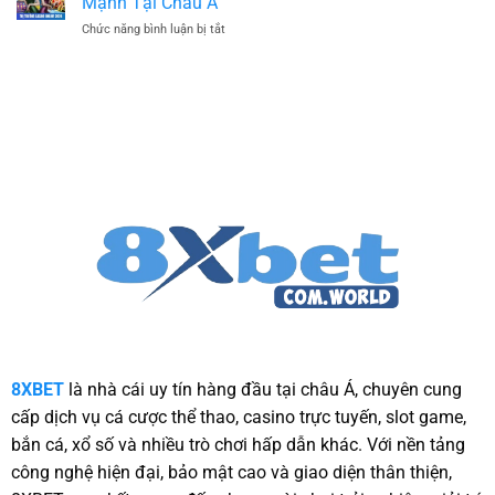
Mạnh Tại Châu Á
Online
2026
ở
Chức năng bình luận bị tắt
2026:
Thị
Hành
Trường
Vi
Casino
Đang
Online
Thay
2026:
Đổi
Tăng
Ra
Trưởng
Sao?
Mạnh
Tại
Châu
Á
8XBET
là nhà cái uy tín hàng đầu tại châu Á, chuyên cung
cấp dịch vụ cá cược thể thao, casino trực tuyến, slot game,
bắn cá, xổ số và nhiều trò chơi hấp dẫn khác. Với nền tảng
công nghệ hiện đại, bảo mật cao và giao diện thân thiện,