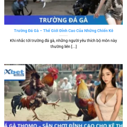
Trường Đá Gà – Thế Giới Đỉnh Cao Của Những Chiến Kê
Khi nhắc tới trường đá gà, những người yêu thích bộ môn này
thường liên [...]