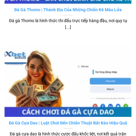
Đá Gà Thomo | Thánh Địa Của Những Chiến Kê Máu Lửa
Đá gà Thomo là hình thức thi đấu trực tiếp hàng đầu, nơi quy tụ
[...]
Đá Gà Cựa Dao | Luật Chơi Đến Chiến Thuật Bắt Kèo Hiệu Quả
Đá gà cựa dao là hình thức cược đấu khốc liệt, nơi kết quả trận