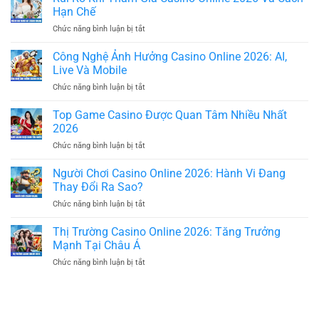
Hạn Chế
ở
Chức năng bình luận bị tắt
Rủi
Ro
Công Nghệ Ảnh Hưởng Casino Online 2026: AI,
Khi
Live Và Mobile
Tham
ở
Chức năng bình luận bị tắt
Gia
Công
Casino
Nghệ
Top Game Casino Được Quan Tâm Nhiều Nhất
Online
Ảnh
2026
2026
Hưởng
Và
ở
Chức năng bình luận bị tắt
Casino
Cách
Top
Online
Hạn
Game
Người Chơi Casino Online 2026: Hành Vi Đang
2026:
Chế
Casino
AI,
Thay Đổi Ra Sao?
Được
Live
ở
Chức năng bình luận bị tắt
Quan
Và
Người
Tâm
Mobile
Chơi
Thị Trường Casino Online 2026: Tăng Trưởng
Nhiều
Casino
Nhất
Mạnh Tại Châu Á
Online
2026
ở
Chức năng bình luận bị tắt
2026:
Thị
Hành
Trường
Vi
Casino
Đang
Online
Thay