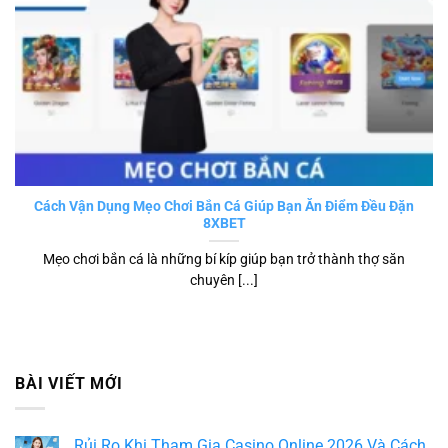
Cách Vận Dụng Mẹo Chơi Bắn Cá Giúp Bạn Ăn Điểm Đều Đặn
8XBET
Mẹo chơi bắn cá là những bí kíp giúp bạn trở thành thợ săn
chuyên [...]
BÀI VIẾT MỚI
Rủi Ro Khi Tham Gia Casino Online 2026 Và Cách