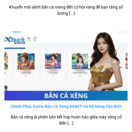
Khuyến mãi sảnh bắn cá mang đến cơ hội vàng để bạn tăng số
lượng [...]
Chinh Phục Game Bắn Cá Xèng 8XBET Và Kỹ Năng Cần Biết
Bắn cá xèng là phiên bản kết hợp hoàn hảo giữa máy xèng cổ
điển [...]