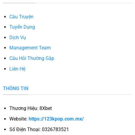
Câu Truyện
Tuyển Dụng
Dịch Vụ
Management Team
Câu Hỏi Thường Gặp
Liên Hệ
THÔNG TIN
Thương Hiệu: 8Xbet
Website:
https://123kpop.com.mx/
Số Điện Thoại: 0326783521