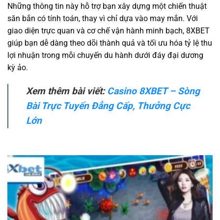
Những thông tin này hỗ trợ bạn xây dựng một chiến thuật
săn bắn có tính toán, thay vì chỉ dựa vào may mắn. Với
giao diện trực quan và cơ chế vận hành minh bạch, 8XBET
giúp bạn dễ dàng theo dõi thành quả và tối ưu hóa tỷ lệ thu
lợi nhuận trong mỗi chuyến du hành dưới đáy đại dương
kỳ ảo.
Xem thêm bài viết:
Casino 8XBET – Sòng
Bài Trực Tuyến Đẳng Cấp, Thưởng Cực
Lớn