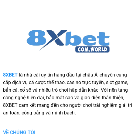
2026:
Đổi
Tăng
Ra
Trưởng
Sao?
Mạnh
Tại
Châu
Á
8XBET
là nhà cái uy tín hàng đầu tại châu Á, chuyên cung
cấp dịch vụ cá cược thể thao, casino trực tuyến, slot game,
bắn cá, xổ số và nhiều trò chơi hấp dẫn khác. Với nền tảng
công nghệ hiện đại, bảo mật cao và giao diện thân thiện,
8XBET cam kết mang đến cho người chơi trải nghiệm giải trí
an toàn, công bằng và minh bạch.
VỀ CHÚNG TÔI