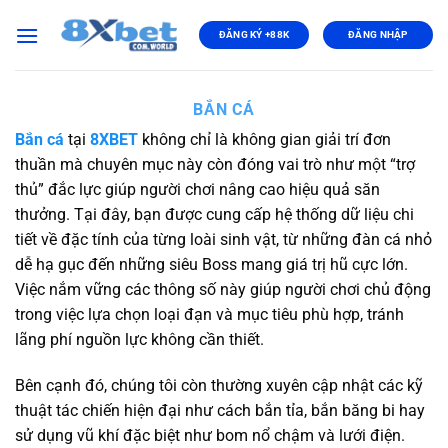
Chuyển
đến
ĐĂNG KÝ +88K
ĐĂNG NHẬP
nội
dung
BẮN CÁ
Bắn cá
tại
8XBET
không chỉ là không gian giải trí đơn
thuần mà chuyên mục này còn đóng vai trò như một “trợ
thủ” đắc lực giúp người chơi nâng cao hiệu quả săn
thưởng. Tại đây, bạn được cung cấp hệ thống dữ liệu chi
tiết về đặc tính của từng loài sinh vật, từ những đàn cá nhỏ
dễ hạ gục đến những siêu Boss mang giá trị hũ cực lớn.
Việc nắm vững các thông số này giúp người chơi chủ động
trong việc lựa chọn loại đạn và mục tiêu phù hợp, tránh
lãng phí nguồn lực không cần thiết.
Bên cạnh đó, chúng tôi còn thường xuyên cập nhật các kỹ
thuật tác chiến hiện đại như cách bắn tỉa, bắn băng bi hay
sử dụng vũ khí đặc biệt như bom nổ chậm và lưới điện.