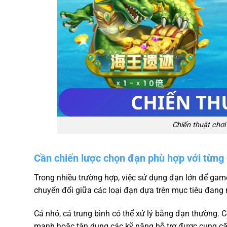
Chiến thuật chơ
Cần chiến lược chọn đạn phù hợp với từng
Trong nhiều trường hợp, việc sử dụng đạn lớn để game
chuyển đổi giữa các loại đạn dựa trên mục tiêu đang
Cá nhỏ, cá trung bình có thể xử lý bằng đạn thường. C
mạnh hoặc tận dụng các kỹ năng hỗ trợ được cung cấ