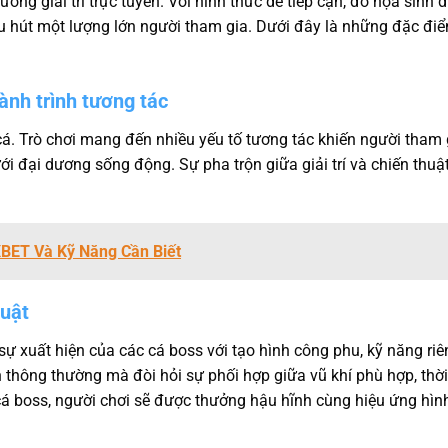
rường giải trí trực tuyến. Với hình thức dễ tiếp cận, đồ họa sinh
u hút một lượng lớn người tham gia. Dưới đây là những đặc điể
ành trình tương tác
 cá. Trò chơi mang đến nhiều yếu tố tương tác khiến người tham
i đại dương sống động. Sự pha trộn giữa giải trí và chiến thuậ
BET Và Kỹ Năng Cần Biết
huật
 sự xuất hiện của các cá boss với tạo hình công phu, kỹ năng ri
 thông thường mà đòi hỏi sự phối hợp giữa vũ khí phù hợp, thờ
 cá boss, người chơi sẽ được thưởng hậu hĩnh cùng hiệu ứng hì