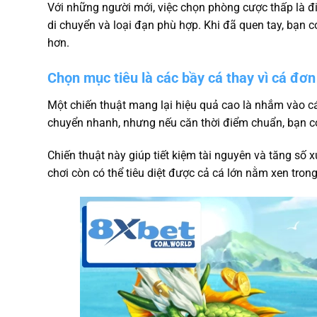
Với những người mới, việc chọn phòng cược thấp là đi
di chuyển và loại đạn phù hợp. Khi đã quen tay, bạn 
hơn.
Chọn mục tiêu là các bầy cá thay vì cá đơn
Một chiến thuật mang lại hiệu quả cao là nhắm vào các
chuyển nhanh, nhưng nếu căn thời điểm chuẩn, bạn có 
Chiến thuật này giúp tiết kiệm tài nguyên và tăng số x
chơi còn có thể tiêu diệt được cả cá lớn nằm xen tro