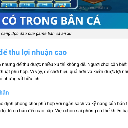
nh năng độc đáo của game bắn cá ăn xu
để thu lợi nhuận cao
 nhưng để thu được nhiều xu thì không dễ. Người chơi cần biết
thuật phù hợp. Vì vậy, để chơi hiệu quả hơn và kiếm được lợi nh
ỏ nhưng rất hữu ích.
thân
ác định phòng chơi phù hợp với ngân sách và kỹ năng của bản 
ộ, từ cơ bản đến cao cấp. Việc chọn sai phòng có thể khiến b