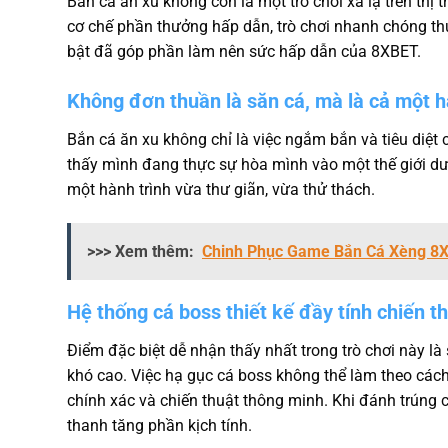
Bắn cá ăn xu không còn là một trò chơi xa lạ trên thị t
cơ chế phần thưởng hấp dẫn, trò chơi nhanh chóng th
bật đã góp phần làm nên sức hấp dẫn của 8XBET.
Không đơn thuần là săn cá, mà là cả một h
Bắn cá ăn xu không chỉ là việc ngắm bắn và tiêu diệt
thấy mình đang thực sự hòa mình vào một thế giới dướ
một hành trình vừa thư giãn, vừa thử thách.
>>> Xem thêm:
Chinh Phục Game Bắn Cá Xèng 8X
Hệ thống cá boss thiết kế đầy tính chiến t
Điểm đặc biệt dễ nhận thấy nhất trong trò chơi này là
khó cao. Việc hạ gục cá boss không thể làm theo cách
chính xác và chiến thuật thông minh. Khi đánh trúng
thanh tăng phần kịch tính.