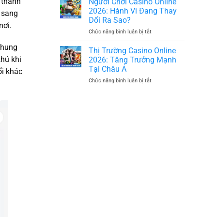
ở thành
Người Chơi Casino Online
2026:
Casino
AI,
2026: Hành Vi Đang Thay
c sang
Được
Live
Đổi Ra Sao?
Quan
nơi.
Và
ở
Chức năng bình luận bị tắt
Tâm
Mobile
Người
Nhiều
khung
Chơi
Nhất
Thị Trường Casino Online
Casino
2026
thú khi
2026: Tăng Trưởng Mạnh
Online
Tại Châu Á
ổi khác
2026:
ở
Chức năng bình luận bị tắt
Hành
Thị
Vi
Trường
Đang
Casino
Thay
Online
Đổi
2026:
Ra
Tăng
Sao?
Trưởng
Mạnh
Tại
Châu
Á