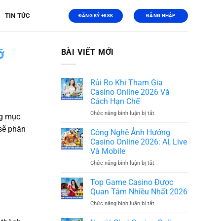
TIN TỨC
ĐĂNG KÝ +88K
ĐĂNG NHẬP
ỡ
BÀI VIẾT MỚI
Rủi Ro Khi Tham Gia
Casino Online 2026 Và
Cách Hạn Chế
ở
Chức năng bình luận bị tắt
ng mục
Rủi
sẽ phân
Ro
Công Nghệ Ảnh Hưởng
Khi
Casino Online 2026: AI, Live
Tham
Và Mobile
Gia
ở
Chức năng bình luận bị tắt
Casino
Công
Online
Nghệ
2026
Top Game Casino Được
Ảnh
Và
Quan Tâm Nhiều Nhất 2026
Hưởng
Cách
ở
Chức năng bình luận bị tắt
Casino
Hạn
Top
Online
Chế
Game