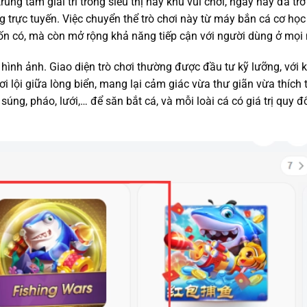
ung tâm giải trí trong siêu thị hay khu vui chơi, ngày nay đã tr
 trực tuyến. Việc chuyển thể trò chơi này từ máy bắn cá cơ họ
ốn có, mà còn mở rộng khả năng tiếp cận với người dùng ở mọi 
hình ảnh. Giao diện trò chơi thường được đầu tư kỹ lưỡng, với 
 lội giữa lòng biển, mang lại cảm giác vừa thư giãn vừa thích 
úng, pháo, lưới,… để săn bắt cá, và mỗi loài cá có giá trị quy đ