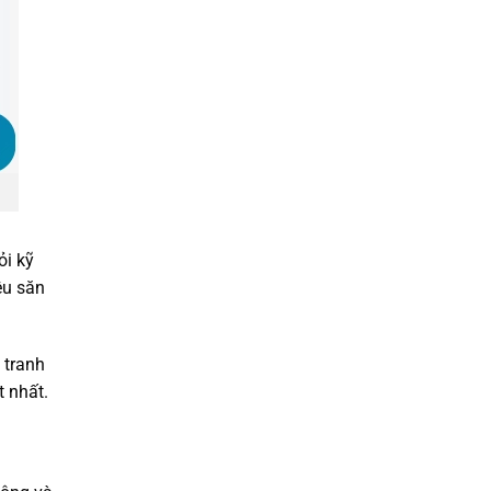
ỏi kỹ
êu săn
 tranh
t nhất.