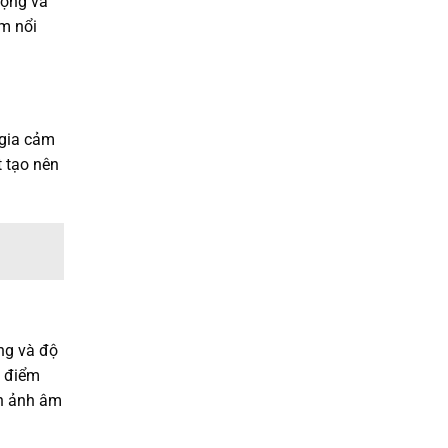
 động và
m nổi
 gia cảm
t tạo nên
êng và độ
i điểm
nh ảnh âm