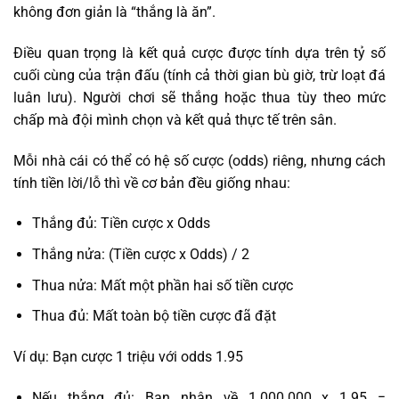
không đơn giản là “thắng là ăn”.
Điều quan trọng là kết quả cược được tính dựa trên tỷ số
cuối cùng của trận đấu (tính cả thời gian bù giờ, trừ loạt đá
luân lưu). Người chơi sẽ thắng hoặc thua tùy theo mức
chấp mà đội mình chọn và kết quả thực tế trên sân.
Mỗi nhà cái có thể có hệ số cược (odds) riêng, nhưng cách
tính tiền lời/lỗ thì về cơ bản đều giống nhau:
Thắng đủ: Tiền cược x Odds
Thắng nửa: (Tiền cược x Odds) / 2
Thua nửa: Mất một phần hai số tiền cược
Thua đủ: Mất toàn bộ tiền cược đã đặt
Ví dụ: Bạn cược 1 triệu với odds 1.95
Nếu thắng đủ: Bạn nhận về 1.000.000 x 1.95 =