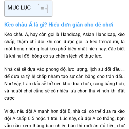
MỤC LỤC
Kèo châu Á là gì? Hiểu đơn giản cho dễ chơi
Kèo châu Á, hay còn gọi là Handicap, Asian Handicap, kèo
chấp, thậm chí đôi khi còn được gọi là kèo trên/dưới, là
một trong những loại kèo phổ biến nhất hiện nay, đặc biệt
là khi hai đội bóng có sự chênh lệch về thực lực.
Nhà cái sẽ dựa vào phong độ, lực lượng, lịch sử đối đầu,…
để đưa ra tỷ lệ chấp nhằm tạo sự cân bằng cho trận đấu.
Nhờ vậy, trận đấu sẽ trở nên khó đoán hơn, công bằng hơn,
và người chơi cũng sẽ có nhiều lựa chọn thú vị hơn khi đặt
cược.
Ví dụ, nếu đội A mạnh hơn đội B, nhà cái có thể đưa ra kèo
đội A chấp 0.5 hoặc 1 trái. Lúc này, dù đội A có thắng, bạn
vẫn cần xem thắng bao nhiêu bàn thì mới ăn đủ tiền, chứ