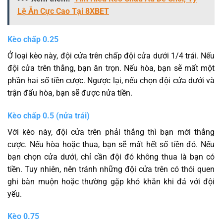
Lệ Ăn Cực Cao Tại 8XBET
Kèo chấp 0.25
Ở loại kèo này, đội cửa trên chấp đội cửa dưới 1/4 trái. Nếu
đội cửa trên thắng, bạn ăn trọn. Nếu hòa, bạn sẽ mất một
phần hai số tiền cược. Ngược lại, nếu chọn đội cửa dưới và
trận đấu hòa, bạn sẽ được nửa tiền.
Kèo chấp 0.5 (nửa trái)
Với kèo này, đội cửa trên phải thắng thì bạn mới thắng
cược. Nếu hòa hoặc thua, bạn sẽ mất hết số tiền đó. Nếu
bạn chọn cửa dưới, chỉ cần đội đó không thua là bạn có
tiền. Tuy nhiên, nên tránh những đội cửa trên có thói quen
ghi bàn muộn hoặc thường gặp khó khăn khi đá với đội
yếu.
Kèo 0.75