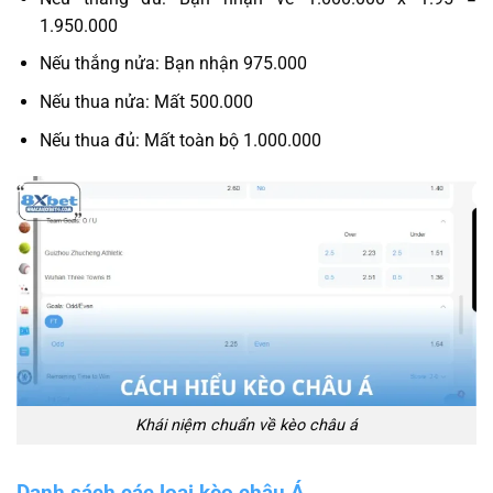
1.950.000
Nếu thắng nửa: Bạn nhận 975.000
Nếu thua nửa: Mất 500.000
Nếu thua đủ: Mất toàn bộ 1.000.000
Khái niệm chuẩn về kèo châu á
Danh sách các loại kèo châu Á