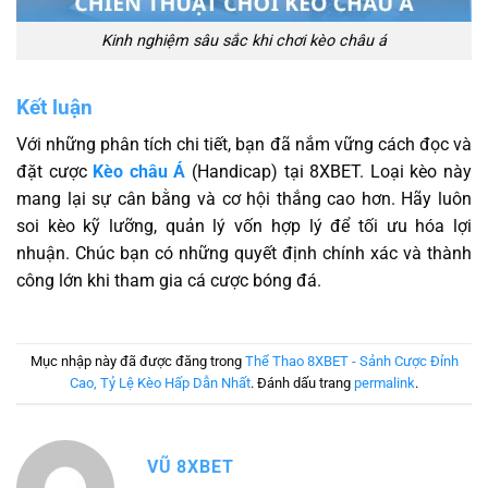
Kinh nghiệm sâu sắc khi chơi kèo châu á
Kết luận
Với những phân tích chi tiết, bạn đã nắm vững cách đọc và
đặt cược
Kèo châu Á
(Handicap) tại 8XBET. Loại kèo này
mang lại sự cân bằng và cơ hội thắng cao hơn. Hãy luôn
soi kèo kỹ lưỡng, quản lý vốn hợp lý để tối ưu hóa lợi
nhuận. Chúc bạn có những quyết định chính xác và thành
công lớn khi tham gia cá cược bóng đá.
Mục nhập này đã được đăng trong
Thể Thao 8XBET - Sảnh Cược Đỉnh
Cao, Tỷ Lệ Kèo Hấp Dẫn Nhất
. Đánh dấu trang
permalink
.
VŨ 8XBET