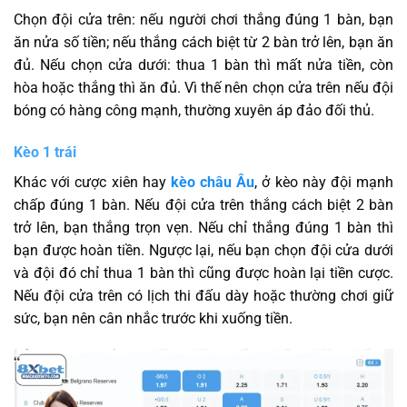
Chọn đội cửa trên: nếu người chơi thắng đúng 1 bàn, bạn
ăn nửa số tiền; nếu thắng cách biệt từ 2 bàn trở lên, bạn ăn
đủ. Nếu chọn cửa dưới: thua 1 bàn thì mất nửa tiền, còn
hòa hoặc thắng thì ăn đủ. Vì thế nên chọn cửa trên nếu đội
bóng có hàng công mạnh, thường xuyên áp đảo đối thủ.
Kèo 1 trái
Khác với cược xiên hay
kèo châu Âu
, ở kèo này đội mạnh
chấp đúng 1 bàn. Nếu đội cửa trên thắng cách biệt 2 bàn
trở lên, bạn thắng trọn vẹn. Nếu chỉ thắng đúng 1 bàn thì
bạn được hoàn tiền. Ngược lại, nếu bạn chọn đội cửa dưới
và đội đó chỉ thua 1 bàn thì cũng được hoàn lại tiền cược.
Nếu đội cửa trên có lịch thi đấu dày hoặc thường chơi giữ
sức, bạn nên cân nhắc trước khi xuống tiền.