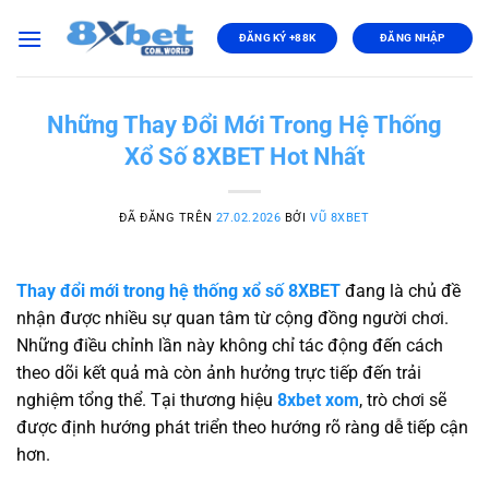
Chuyển
đến
ĐĂNG KÝ +88K
ĐĂNG NHẬP
nội
dung
Những Thay Đổi Mới Trong Hệ Thống
Xổ Số 8XBET Hot Nhất
ĐÃ ĐĂNG TRÊN
27.02.2026
BỞI
VŨ 8XBET
Thay đổi mới trong hệ thống xổ số 8XBET
đang là chủ đề
nhận được nhiều sự quan tâm từ cộng đồng người chơi.
Những điều chỉnh lần này không chỉ tác động đến cách
theo dõi kết quả mà còn ảnh hưởng trực tiếp đến trải
nghiệm tổng thể. Tại thương hiệu
8xbet xom
, trò chơi sẽ
được định hướng phát triển theo hướng rõ ràng dễ tiếp cận
hơn.