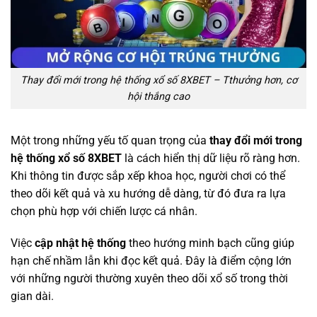
Thay đổi mới trong hệ thống xổ số 8XBET – Tthưởng hơn, cơ
hội thắng cao
Một trong những yếu tố quan trọng của
thay đổi mới trong
hệ thống xổ số 8XBET
là cách hiển thị dữ liệu rõ ràng hơn.
Khi thông tin được sắp xếp khoa học, người chơi có thể
theo dõi kết quả và xu hướng dễ dàng, từ đó đưa ra lựa
chọn phù hợp với chiến lược cá nhân.
Việc
cập nhật hệ thống
theo hướng minh bạch cũng giúp
hạn chế nhầm lẫn khi đọc kết quả. Đây là điểm cộng lớn
với những người thường xuyên theo dõi xổ số trong thời
gian dài.