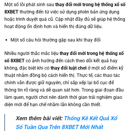
Một số lỗi phát sinh sau
thay đổi mới trong hệ thống xổ số
8XBET
thường đến từ việc sử dụng phiên bản ứng dụng
hoặc trình duyệt quá cũ. Cập nhật đầy đủ sẽ giúp hệ thống
hoạt động ổn định hơn và hiển thị đúng dữ liệu.
Một số câu hỏi thường gặp sau khi thay đổi
Nhiều người thắc mắc liệu
thay đổi mới trong hệ thống xổ
số 8XBET
có ảnh hưởng đến cách theo dõi kết quả hay
không, đặc biệt khi có
thay đổi luật chơi
ở một số điểm kỹ
thuật nhằm đồng bộ cách hiển thị. Thực tế, các thao tác
chính vẫn được giữ nguyên, chỉ sắp xếp lại bố cục để
thông tin rõ ràng và dễ quan sát hơn. Trong giai đoạn đầu
làm quen, người chơi nên dành thời gian trải nghiệm giao
diện mới để hạn chế nhầm lẫn không cần thiết.
Xem thêm bài viết:
Thống Kê Kết Quả Xổ
Số Tuần Qua Trên 8XBET Mới Nhất