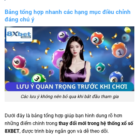
Bảng tổng hợp nhanh các hạng mục điều chỉnh
đáng chú ý
Các lưu ý không nên bỏ qua khi bắt đầu tham gia
Dưới đây là bảng tổng hợp giúp bạn hình dung rõ hơn
những điểm chính trong
thay đổi mới trong hệ thống xổ số
8XBET
, được trình bày ngắn gọn và dễ theo dõi.