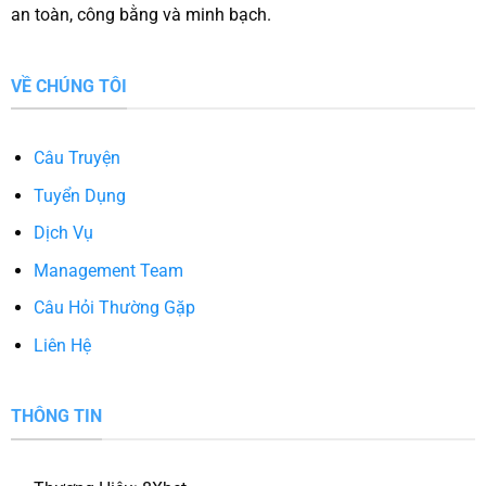
an toàn, công bằng và minh bạch.
VỀ CHÚNG TÔI
Câu Truyện
Tuyển Dụng
Dịch Vụ
Management Team
Câu Hỏi Thường Gặp
Liên Hệ
THÔNG TIN