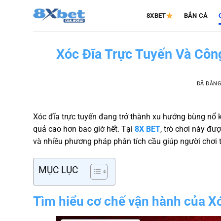
Chuyển
8XBET
BẮN CÁ
đến
nội
dung
Xóc Đĩa Trực Tuyến Và Cô
ĐÃ ĐĂN
Xóc đĩa trực tuyến đang trở thành xu hướng bùng nổ k
quả cao hơn bao giờ hết. Tại
8X BET
, trò chơi này đ
và nhiều phương pháp phân tích cầu giúp người chơi 
MỤC LỤC
Tìm hiểu cơ chế vận hành của Xó