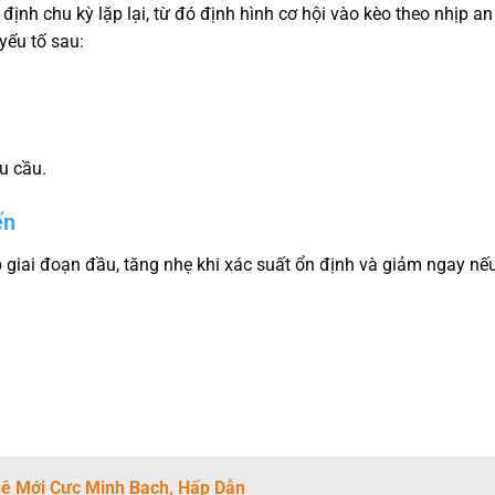
định chu kỳ lặp lại, từ đó định hình cơ hội vào kèo theo nhịp an
yếu tố sau:
u cầu.
ến
 giai đoạn đầu, tăng nhẹ khi xác suất ổn định và giảm ngay nế
ệ Mới Cực Minh Bạch, Hấp Dẫn