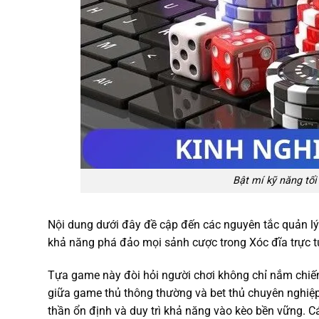
Bật mí kỹ năng tối
Nội dung dưới đây đề cập đến các nguyên tắc quản lý 
khả năng phá đảo mọi sảnh cược trong Xóc đĩa trực t
Tựa game này đòi hỏi người chơi không chỉ nắm chiến
giữa game thủ thông thường và bet thủ chuyên nghiệp. 
thần ổn định và duy trì khả năng vào kèo bền vững. C