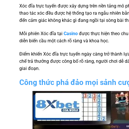
Xóc đĩa trực tuyến được xây dựng trên nền tảng mô ph
thao tác xóc đều được hệ thống tạo ra ngẫu nhiên bằ
đến cảm giác không khác gì đang ngồi tại sòng bài th
Mỗi phiên Xóc đĩa tại
Casino
được thực hiện theo chu 
diễn biến cầu một cách rõ ràng và khoa học.
Điểm khiến Xóc đĩa trực tuyến ngày càng trở thành l
chế trả thưởng được công bố rõ ràng, người chơi dễ dà
giai đoạn.
Công thức phá đảo mọi sảnh cượ