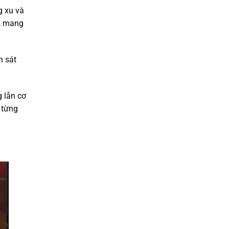
g xu và
p, mang
n sát
 lẫn cơ
 từng