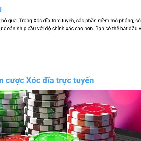
g
hể bỏ qua. Trong Xóc đĩa trực tuyến, các phần mềm mô phỏng, c
ự đoán nhịp cầu với độ chính xác cao hơn. Bạn có thể bắt đầu v
n cược Xóc đĩa trực tuyến